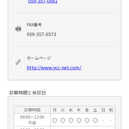
059-357-0561
FAX番号
059-357-0573
ホームページ
http://www.ycc-net.com/
診察時間と休診日
診察時間
月
火
水
木
金
土
日
祝
09:00～13:00
-
-
午前