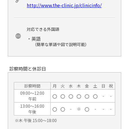
http://www.the-clinic.jp/clinicinfo/
対応できる外国語
・英語
（簡単な単語や図で説明可能）
診察時間と休診日
診察時間
月
火
水
木
金
土
日
祝
09:00～12:00
-
-
午前
13:00～16:00
-
※
-
-
-
午後
※木 午後 15:00～18:00