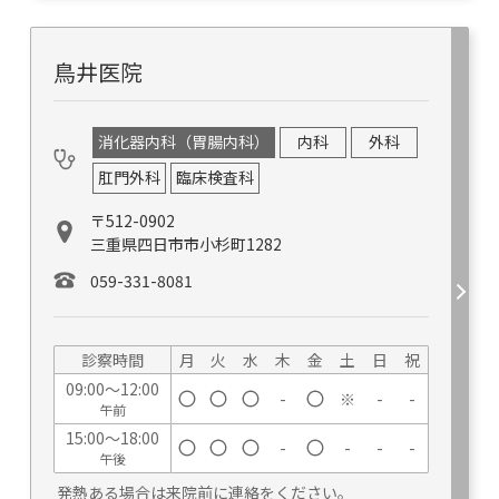
鳥井医院
消化器内科（胃腸内科）
内科
外科
肛門外科
臨床検査科
〒512-0902
三重県四日市市小杉町1282
059-331-8081
診察時間
月
火
水
木
金
土
日
祝
09:00～12:00
-
※
-
-
午前
15:00～18:00
-
-
-
-
午後
発熱ある場合は来院前に連絡をください。