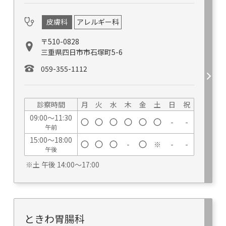
皮膚科
アレルギー科
〒510-0828
三重県四日市市石塚町5-6
059-355-1112
診察時間
月
火
水
木
金
土
日
祝
09:00～11:30
-
-
午前
15:00～18:00
-
※
-
-
午後
※土 午後 14:00～17:00
ときわ胃腸科