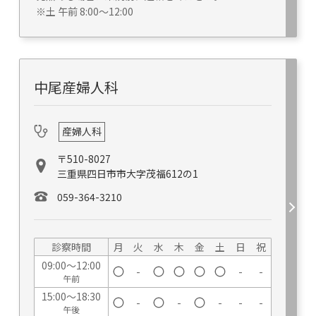
※土 午前 8:00～12:00
中尾産婦人科
産婦人科
〒510-8027
三重県四日市市大字茂福612の1
059-364-3210
診察時間
月
火
水
木
金
土
日
祝
09:00～12:00
-
-
-
午前
15:00～18:30
-
-
-
-
-
午後