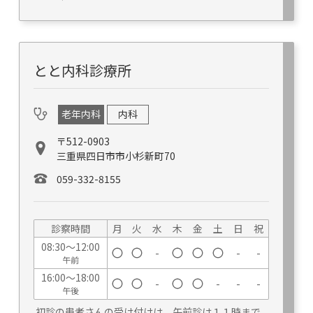
とと内科診療所
老年内科
内科
〒512-0903
三重県四日市市小杉新町70
059-332-8155
診察時間
月
火
水
木
金
土
日
祝
08:30～12:00
-
-
-
午前
16:00～18:00
-
-
-
-
午後
初診の患者さんの受け付けは、午前診は１１時まで