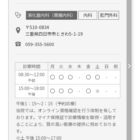
消化器内科（胃腸内科）
内科
肛門外科
〒510-0834
三重県四日市市ときわ5-1-19
059-355-5600
診察時間
月
火
水
木
金
土
日
祝
08:30～12:00
-
-
-
午前
15:00～18:00
-
※
-
-
午後
午後1：15～2：15（予約診療）
当院では，オンライン資格確認を行う体制を有して
おります。マイナ保険証で診療情報を取得・活用す
ることにより、質の高い医療の提供に努めておりま
す。
※土 午後 15:00～17:00