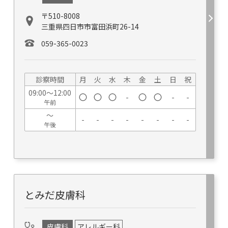
〒510-8008
三重県四日市市富田浜町26-14
059-365-0023
診察時間
月
火
水
木
金
土
日
祝
09:00～12:00
-
-
-
午前
～
-
-
-
-
-
-
-
-
午後
とみだ皮膚科
皮膚科
アレルギー科