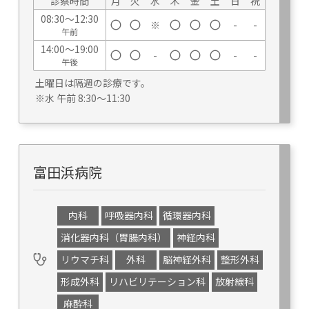
診察時間
月
火
水
木
金
土
日
祝
08:30～12:30
※
-
-
午前
14:00～19:00
-
-
-
午後
土曜日は隔週の診療です。
※水 午前 8:30～11:30
富田浜病院
内科
呼吸器内科
循環器内科
消化器内科（胃腸内科）
神経内科
リウマチ科
外科
脳神経外科
整形外科
形成外科
リハビリテーション科
放射線科
麻酔科