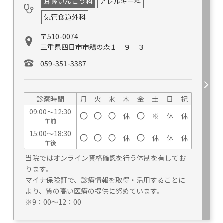
耳鼻いんこう科
アレルギー科
気管食道外科
〒510-0074
三重県四日市市鵜の森１－９－３
059-351-3387
診察時間
月
火
水
木
金
土
日
祝
09:00～12:30
休
※
休
休
午前
15:00～18:30
休
休
休
休
午後
当院ではオンライン資格確認を行う体制を有してお
ります。
マイナ保険証で、診療情報を取得・活用することに
より、質の高い医療の提供に努めています。
※9：00～12：00