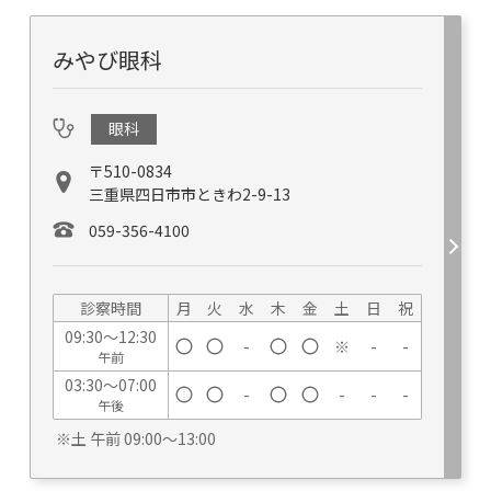
みやび眼科
眼科
〒510-0834
三重県四日市市ときわ2-9-13
059-356-4100
診察時間
月
火
水
木
金
土
日
祝
09:30～12:30
-
※
-
-
午前
03:30～07:00
-
-
-
-
午後
※土 午前 09:00～13:00