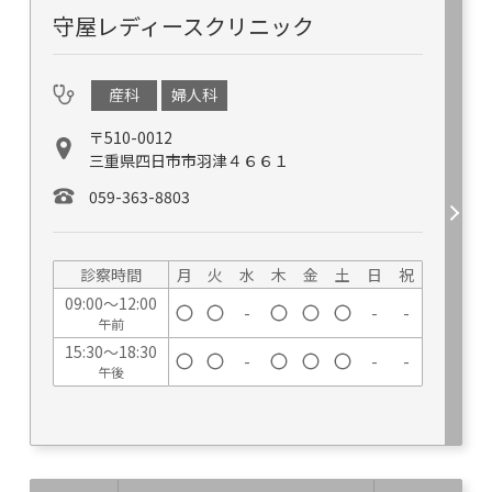
守屋レディースクリニック
産科
婦人科
〒510-0012
三重県四日市市羽津４６６１
059-363-8803
診察時間
月
火
水
木
金
土
日
祝
09:00～12:00
-
-
-
午前
15:30～18:30
-
-
-
午後