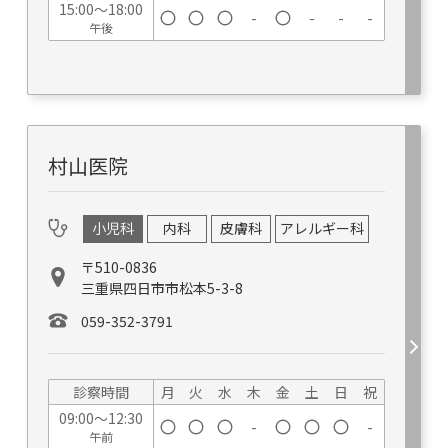
15:00～18:00
-
-
-
-
午後
村山医院
小児科
内科
皮膚科
アレルギー科
〒510-0836
三重県四日市市松本5-3-8
059-352-3791
診察時間
月
火
水
木
金
土
日
祝
09:00～12:30
-
-
午前