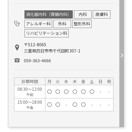
消化器内科（胃腸内科）
内科
皮膚科
アレルギー科
外科
整形外科
リハビリテーション科
〒512-8065
三重県四日市市千代田町307-1
059-363-4666
診察時間
月
火
水
木
金
土
日
祝
08:30～12:00
-
-
午前
15:00～18:00
-
-
-
-
午後