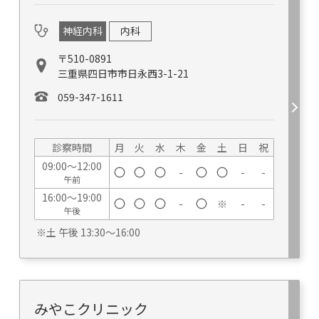
神経内科
内科
〒510-0891
三重県四日市市日永西3-1-21
059-347-1611
診察時間
月
火
水
木
金
土
日
祝
09:00～12:00
-
-
-
午前
16:00～19:00
-
※
-
-
午後
※土 午後 13:30～16:00
みやこクリニック