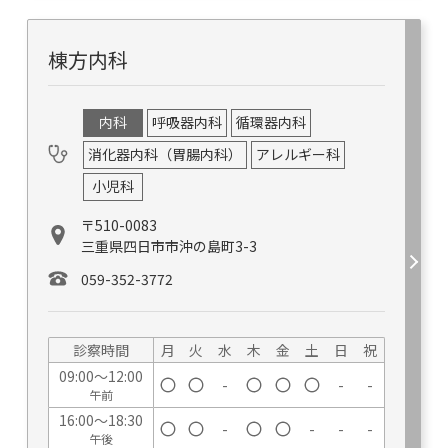
棟方内科
内科
呼吸器内科
循環器内科
消化器内科（胃腸内科）
アレルギー科
小児科
〒510-0083
三重県四日市市沖の島町3-3
059-352-3772
診察時間
月
火
水
木
金
土
日
祝
09:00～12:00
-
-
-
午前
16:00～18:30
-
-
-
-
午後