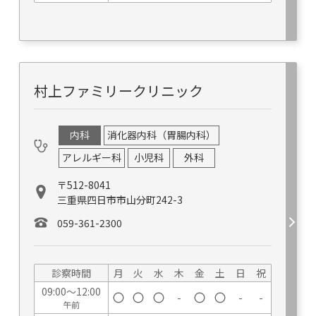
村上ファミリークリニック
内科
消化器内科（胃腸内科）
アレルギー科
小児科
外科
〒512-8041
三重県四日市市山分町242-3
059-361-2300
診察時間
月
火
水
木
金
土
日
祝
09:00～12:00
-
-
-
午前